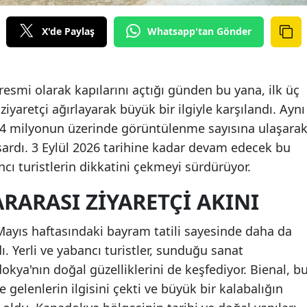
X'de Paylaş
Whatsapp'tan Gönder
resmi olarak kapılarını açtığı günden bu yana, ilk üç
ziyaretçi ağırlayarak büyük bir ilgiyle karşılandı. Aynı
 4 milyonun üzerinde görüntülenme sayısına ulaşara
aşardı. 3 Eylül 2026 tarihine kadar devam edecek bu
cı turistlerin dikkatini çekmeyi sürdürüyor.
RARASI ZIYARETÇI AKINI
 Mayıs haftasındaki bayram tatili sayesinde daha da
dı. Yerli ve yabancı turistler, sunduğu sanat
okya'nın doğal güzelliklerini de keşfediyor. Bienal, b
gelenlerin ilgisini çekti ve büyük bir kalabalığın