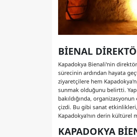
BIENAL DIREKTÖ
Kapadokya Bienali'nin direktörü
sürecinin ardından hayata geçt
ziyaretçilere hem Kapadokya'n
sunmak olduğunu belirtti. Yapı
bakıldığında, organizasyonun e
çizdi. Bu gibi sanat etkinlikler
Kapadokya’nın derin kültürel m
KAPADOKYA BIEN