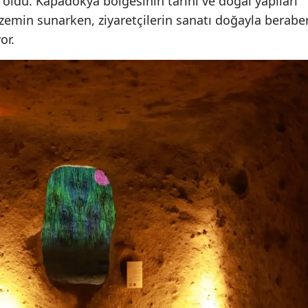
 oldu. Kapadokya bölgesinin tarihi ve doğal yapıları
ir zemin sunarken, ziyaretçilerin sanatı doğayla berabe
or.