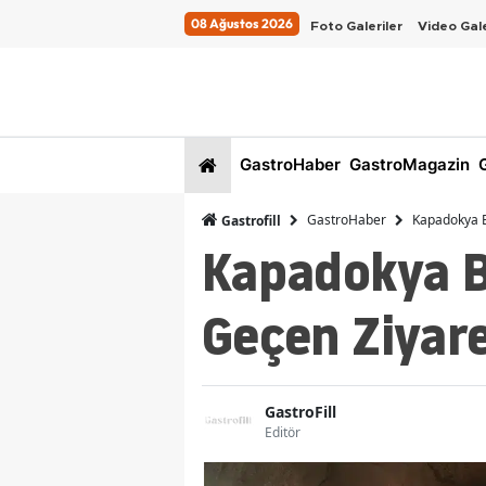
08 Ağustos 2026
Foto Galeriler
Video Gale
GastroHaber
GastroMagazin
G
GastroHaber
Kapadokya Bi
Gastrofill
Kapadokya Bi
Geçen Ziyare
GastroFill
Editör