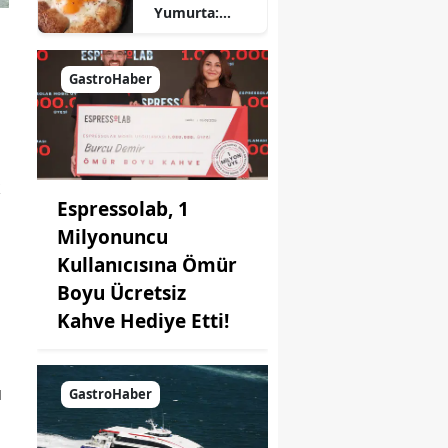
Yumurta:
Pratik ve
Farklı Bir
Kahvaltı
GastroHaber
Seçeneği
k
Espressolab, 1
Milyonuncu
Kullanıcısına Ömür
Boyu Ücretsiz
Kahve Hediye Etti!
u
GastroHaber