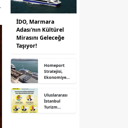
r
İDO, Marmara
Adası'nın Kültürel
Mirasını Geleceğe
Taşıyor!
Homeport
Stratejisi,
Ekonomiye
Milyonlarca
Dolar Katkı
Uluslararası
Sağlıyor!
İstanbul
Turizm
Fuarı'nda
Otelciliğin
Geleceği