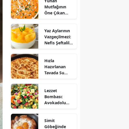
Yunan
Mutfağının
Öne Çıkan
Mezesi:
Tirokafteri
Yaz Aylarının
Nasıl Yapılır?
Vazgeçilmezi:
Nefis Şeftalili
Muhallebi
Tarifi!
Hızla
Hazırlanan
Tavada Su
Böreği Tarifi:
10 Dakikada
Lezzet
Sofralarınıza
Bombası:
Lezzet Katın!
Avokadolu
Mısır Salatası
Nasıl Yapılır?
Simit
Göbeğinde