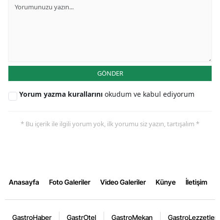
GÖNDER
Yorum yazma kurallarını
okudum ve kabul ediyorum
* Bu içerik ile ilgili yorum yok, ilk yorumu siz yazın, tartışalım *
Anasayfa
Foto Galeriler
Video Galeriler
Künye
İletişim
GastroHaber
GastrOtel
GastroMekan
GastroLezzetler