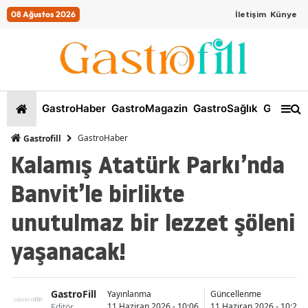
08 Ağustos 2026
İletişim
Künye
GastroHaber
GastroMagazin
GastroSağlık
GastroKi
GastroHaber
Gastrofill
Kalamış Atatürk Parkı’nda
Banvit’le birlikte
unutulmaz bir lezzet şöleni
yaşanacak!
GastroFill
Yayınlanma
Güncellenme
11 Haziran 2026 - 10:06
11 Haziran 2026 - 10:26
Editör