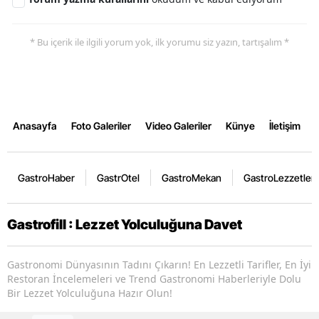
* Bu içerik ile ilgili yorum yok, ilk yorumu siz yazın, tartışalım *
Anasayfa
Foto Galeriler
Video Galeriler
Künye
İletişim
GastroHaber
GastrOtel
GastroMekan
GastroLezzetler
Gastrofill : Lezzet Yolculuğuna Davet
Gastronomi Dünyasının Tadını Çıkarın! En Lezzetli Tarifler, En İyi
Restoran İncelemeleri ve Trend Gastronomi Haberleriyle Dolu
Bir Lezzet Yolculuğuna Hazır Olun!