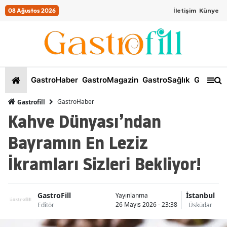
08 Ağustos 2026
İletişim
Künye
GastroHaber
GastroMagazin
GastroSağlık
GastroKi
GastroHaber
Gastrofill
Kahve Dünyası’ndan
Bayramın En Leziz
İkramları Sizleri Bekliyor!
GastroFill
İstanbul
Yayınlanma
26 Mayıs 2026 - 23:38
Editör
Üsküdar