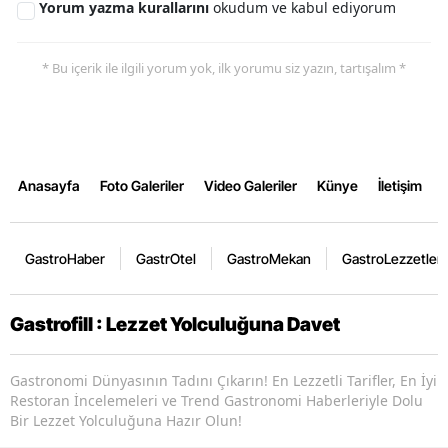
Yorum yazma kurallarını
okudum ve kabul ediyorum
* Bu içerik ile ilgili yorum yok, ilk yorumu siz yazın, tartışalım *
Anasayfa
Foto Galeriler
Video Galeriler
Künye
İletişim
GastroHaber
GastrOtel
GastroMekan
GastroLezzetler
Gastrofill : Lezzet Yolculuğuna Davet
Gastronomi Dünyasının Tadını Çıkarın! En Lezzetli Tarifler, En İyi
Restoran İncelemeleri ve Trend Gastronomi Haberleriyle Dolu
Bir Lezzet Yolculuğuna Hazır Olun!