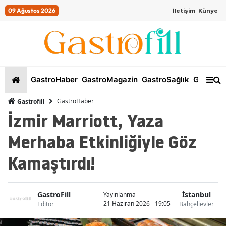
09 Ağustos 2026
İletişim
Künye
GastroHaber
GastroMagazin
GastroSağlık
GastroKi
GastroHaber
Gastrofill
İzmir Marriott, Yaza
Merhaba Etkinliğiyle Göz
Kamaştırdı!
GastroFill
İstanbul
Yayınlanma
21 Haziran 2026 - 19:05
Editör
Bahçelievler