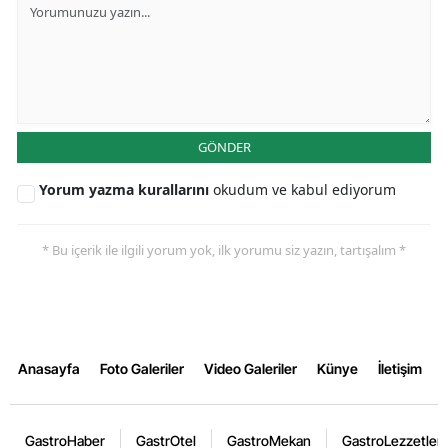
GÖNDER
Yorum yazma kurallarını
okudum ve kabul ediyorum
* Bu içerik ile ilgili yorum yok, ilk yorumu siz yazın, tartışalım *
Anasayfa
Foto Galeriler
Video Galeriler
Künye
İletişim
GastroHaber
GastrOtel
GastroMekan
GastroLezzetler