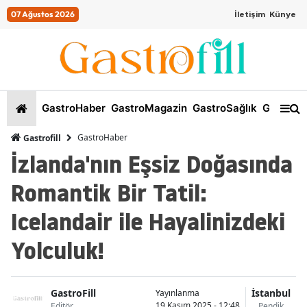
07 Ağustos 2026
İletişim
Künye
GastroHaber
GastroMagazin
GastroSağlık
GastroKi
GastroHaber
Gastrofill
İzlanda'nın Eşsiz Doğasında
Romantik Bir Tatil:
Icelandair ile Hayalinizdeki
Yolculuk!
GastroFill
İstanbul
Yayınlanma
19 Kasım 2025 - 12:48
Editör
Pendik