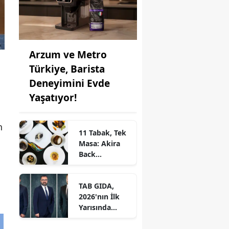
Arzum ve Metro
Türkiye, Barista
Deneyimini Evde
Yaşatıyor!
n
11 Tabak, Tek
Masa: Akira
Back
İstanbul’dan
Ayrıcalıklı
TAB GIDA,
Chef’s Table
2026'nın İlk
Yarısında
Etkileyici
Operasyonel