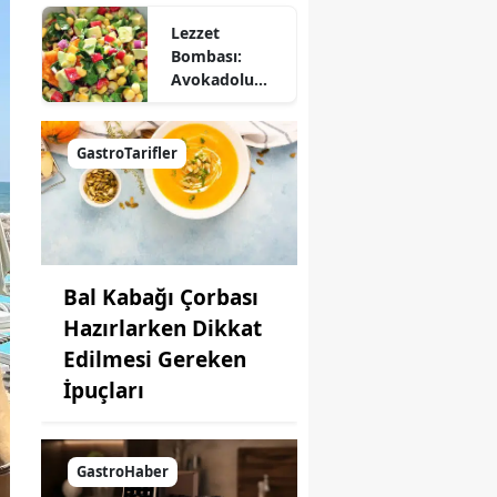
Lezzet
Bombası:
Avokadolu
Mısır Salatası
Nasıl Yapılır?
GastroTarifler
Bal Kabağı Çorbası
Hazırlarken Dikkat
Edilmesi Gereken
İpuçları
GastroHaber