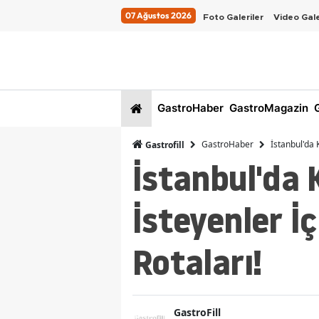
07 Ağustos 2026
Foto Galeriler
Video Gale
GastroHaber
GastroMagazin
G
GastroHaber
İstanbul'da K
Gastrofill
İstanbul'da 
İsteyenler İç
Rotaları!
GastroFill