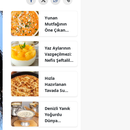
Yunan
Mutfağının
Öne Çıkan
Mezesi:
Tirokafteri
Yaz Aylarının
Nasıl Yapılır?
Vazgeçilmezi:
Nefis Şeftalili
Muhallebi
Tarifi!
Hızla
Hazırlanan
Tavada Su
Böreği Tarifi:
10 Dakikada
Denizli Yanık
Sofralarınıza
Yoğurdu
Lezzet Katın!
Dünya
Sofrasına Çıktı