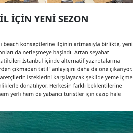
IL İÇIN YENI SEZON
lı beach konseptlerine ilginin artmasıyla birlikte, yeni
nları da netleşmeye başladı. Artan seyahat
atilcileri İstanbul içinde alternatif yaz rotalarına
rden çıkmadan tatil" anlayışını daha da öne çıkarıyor.
iyaretçilerin isteklerini karşılayacak şekilde yeme içme
nliklerle donatılıyor. Herkesin farklı beklentilerine
em yerli hem de yabancı turistler için cazip hale