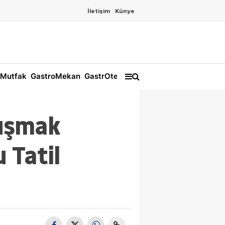
İletişim
Künye
Mutfak
GastroMekan
GastrOtel
luşmak
u Tatil