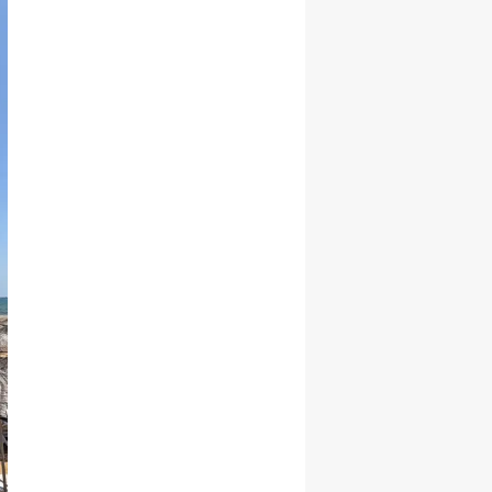
Başarı ile
Büyüme Hızını
Korudu!