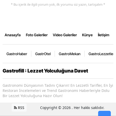
* Bu içerik ile ilgili yorum yok, ilk yorumu siz yazın, tartışalım *
Anasayfa
Foto Galeriler
Video Galeriler
Künye
İletişim
GastroHaber
GastrOtel
GastroMekan
GastroLezzetler
Gastrofill : Lezzet Yolculuğuna Davet
Gastronomi Dünyasının Tadını Çıkarın! En Lezzetli Tarifler, En İyi
Restoran İncelemeleri ve Trend Gastronomi Haberleriyle Dolu
Bir Lezzet Yolculuğuna Hazır Olun!
RSS
Copyright © 2026 . Her hakkı saklıdır.