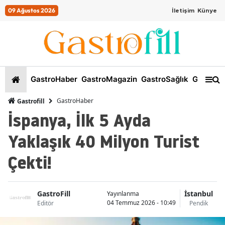
09 Ağustos 2026
İletişim
Künye
GastroHaber
GastroMagazin
GastroSağlık
GastroKi
GastroHaber
Gastrofill
İspanya, İlk 5 Ayda
Yaklaşık 40 Milyon Turist
Çekti!
GastroFill
İstanbul
Yayınlanma
04 Temmuz 2026 - 10:49
Editör
Pendik