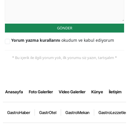
GÖNDER
Yorum yazma kurallarını
okudum ve kabul ediyorum
* Bu içerik ile ilgili yorum yok, ilk yorumu siz yazın, tartışalım *
Anasayfa
Foto Galeriler
Video Galeriler
Künye
İletişim
GastroHaber
GastrOtel
GastroMekan
GastroLezzetler