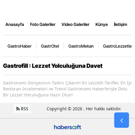
Anasayfa
Foto Galeriler
Video Galeriler
Künye
İletişim
GastroHaber
GastrOtel
GastroMekan
GastroLezzetler
Gastrofill : Lezzet Yolculuğuna Davet
Gastronomi Dünyasının Tadını Çıkarın! En Lezzetli Tarifler, En İyi
Restoran İncelemeleri ve Trend Gastronomi Haberleriyle Dolu
Bir Lezzet Yolculuğuna Hazır Olun!
RSS
Copyright © 2026 . Her hakkı saklıdır.