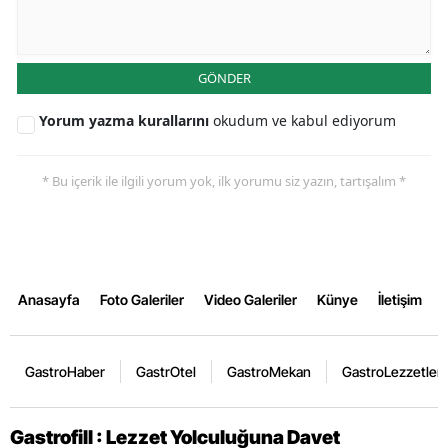
GÖNDER
Yorum yazma kurallarını
okudum ve kabul ediyorum
* Bu içerik ile ilgili yorum yok, ilk yorumu siz yazın, tartışalım *
Anasayfa
Foto Galeriler
Video Galeriler
Künye
İletişim
GastroHaber
GastrOtel
GastroMekan
GastroLezzetler
Gastrofill : Lezzet Yolculuğuna Davet