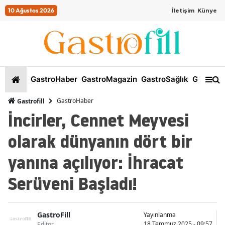
10 Ağustos 2026
İletişim
Künye
GastroHaber
GastroMagazin
GastroSağlık
GastroKi
GastroHaber
Gastrofill
İncirler, Cennet Meyvesi
olarak dünyanın dört bir
yanına açılıyor: İhracat
Serüveni Başladı!
GastroFill
Yayınlanma
18 Temmuz 2025 - 09:57
Editör