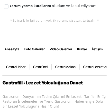
Yorum yazma kurallarını
okudum ve kabul ediyorum
* Bu içerik ile ilgili yorum yok, ilk yorumu siz yazın, tartışalım *
Anasayfa
Foto Galeriler
Video Galeriler
Künye
İletişim
GastroHaber
GastrOtel
GastroMekan
GastroLezzetler
Gastrofill : Lezzet Yolculuğuna Davet
Gastronomi Dünyasının Tadını Çıkarın! En Lezzetli Tarifler, En İyi
Restoran İncelemeleri ve Trend Gastronomi Haberleriyle Dolu
Bir Lezzet Yolculuğuna Hazır Olun!