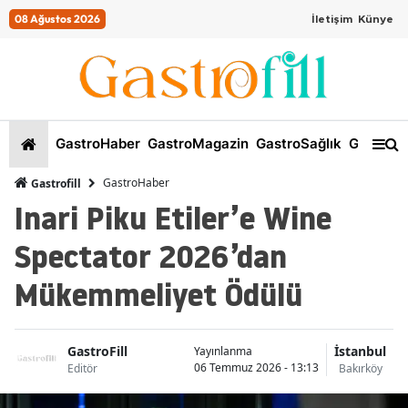
08 Ağustos 2026
İletişim
Künye
GastroHaber
GastroMagazin
GastroSağlık
GastroKi
GastroHaber
Gastrofill
Inari Piku Etiler’e Wine
Spectator 2026’dan
Mükemmeliyet Ödülü
GastroFill
İstanbul
Yayınlanma
06 Temmuz 2026 - 13:13
Editör
Bakırköy