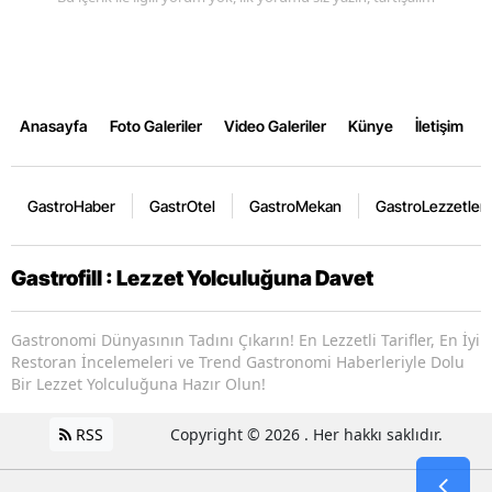
Anasayfa
Foto Galeriler
Video Galeriler
Künye
İletişim
GastroHaber
GastrOtel
GastroMekan
GastroLezzetler
Gastrofill : Lezzet Yolculuğuna Davet
Gastronomi Dünyasının Tadını Çıkarın! En Lezzetli Tarifler, En İyi
Restoran İncelemeleri ve Trend Gastronomi Haberleriyle Dolu
Bir Lezzet Yolculuğuna Hazır Olun!
RSS
Copyright © 2026 . Her hakkı saklıdır.