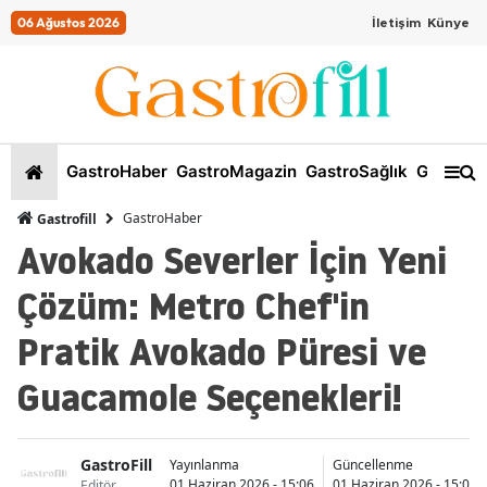
06 Ağustos 2026
İletişim
Künye
GastroHaber
GastroMagazin
GastroSağlık
GastroKi
GastroHaber
Gastrofill
Avokado Severler İçin Yeni
Çözüm: Metro Chef'in
Pratik Avokado Püresi ve
Guacamole Seçenekleri!
GastroFill
Yayınlanma
Güncellenme
01 Haziran 2026 - 15:06
01 Haziran 2026 - 15:07
Editör