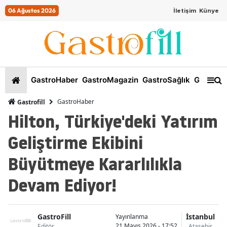
06 Ağustos 2026
İletişim
Künye
GastroHaber
GastroMagazin
GastroSağlık
GastroKi
GastroHaber
Gastrofill
Hilton, Türkiye'deki Yatırım
Geliştirme Ekibini
Büyütmeye Kararlılıkla
Devam Ediyor!
GastroFill
İstanbul
Yayınlanma
21 Mayıs 2026 - 17:52
Editör
Ataşehir