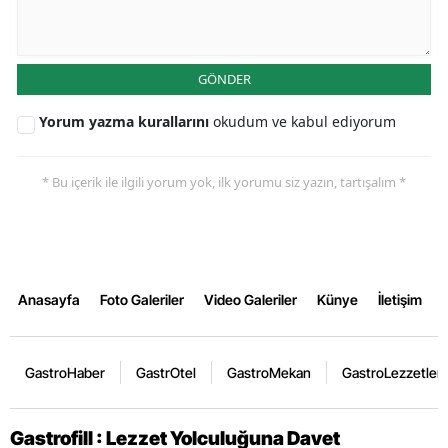
GÖNDER
Yorum yazma kurallarını
okudum ve kabul ediyorum
* Bu içerik ile ilgili yorum yok, ilk yorumu siz yazın, tartışalım *
Anasayfa
Foto Galeriler
Video Galeriler
Künye
İletişim
GastroHaber
GastrOtel
GastroMekan
GastroLezzetler
Gastrofill : Lezzet Yolculuğuna Davet