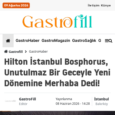
09 Ağustos 2026
İletişim
Künye
GastroHaber
GastroMagazin
GastroSağlık
GastroKi
GastroHaber
Gastrofill
Hilton İstanbul Bosphorus,
Unutulmaz Bir Geceyle Yeni
Dönemine Merhaba Dedi!
GastroFill
İstanbul
Yayınlanma
08 Haziran 2026 - 14:28
Editör
Bakırköy