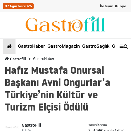
07 Ağustos 2026
İletişim
Künye
GastroHaber
GastroMagazin
GastroSağlık
GastroKi
GastroHaber
Gastrofill
Hafız Mustafa Onursal
Başkanı Avni Ongurlar’a
Türkiye’nin Kültür ve
Turizm Elçisi Ödülü
GastroFill
Yayınlanma
25 Aralık 2023 - 19:07
Editör