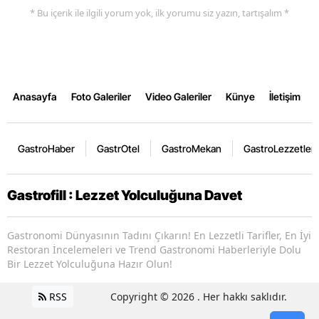
* Bu içerik ile ilgili yorum yok, ilk yorumu siz yazın, tartışalım *
Anasayfa
Foto Galeriler
Video Galeriler
Künye
İletişim
GastroHaber
GastrOtel
GastroMekan
GastroLezzetler
Gastrofill : Lezzet Yolculuğuna Davet
Gastronomi Dünyasının Tadını Çıkarın! En Lezzetli Tarifler, En İyi
Restoran İncelemeleri ve Trend Gastronomi Haberleriyle Dolu
Bir Lezzet Yolculuğuna Hazır Olun!
RSS
Copyright © 2026 . Her hakkı saklıdır.