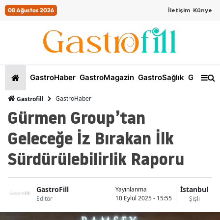
08 Ağustos 2026
İletişim
Künye
GastroHaber
GastroMagazin
GastroSağlık
GastroKi
GastroHaber
Gastrofill
Gürmen Group’tan
Geleceğe İz Bırakan İlk
Sürdürülebilirlik Raporu
GastroFill
İstanbul
Yayınlanma
10 Eylül 2025 - 15:55
Editör
Şişli