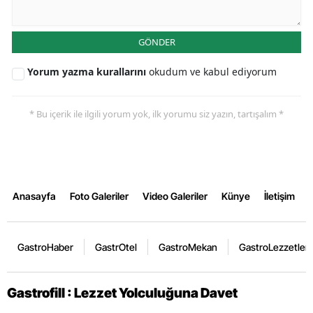
GÖNDER
Yorum yazma kurallarını
okudum ve kabul ediyorum
* Bu içerik ile ilgili yorum yok, ilk yorumu siz yazın, tartışalım *
Anasayfa
Foto Galeriler
Video Galeriler
Künye
İletişim
GastroHaber
GastrOtel
GastroMekan
GastroLezzetler
Gastrofill : Lezzet Yolculuğuna Davet