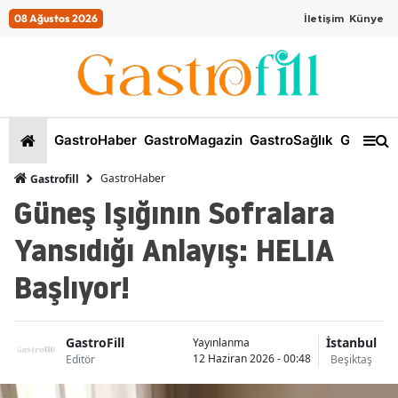
08 Ağustos 2026
İletişim
Künye
GastroHaber
GastroMagazin
GastroSağlık
GastroKi
GastroHaber
Gastrofill
Güneş Işığının Sofralara
Yansıdığı Anlayış: HELIA
Başlıyor!
GastroFill
İstanbul
Yayınlanma
12 Haziran 2026 - 00:48
Editör
Beşiktaş