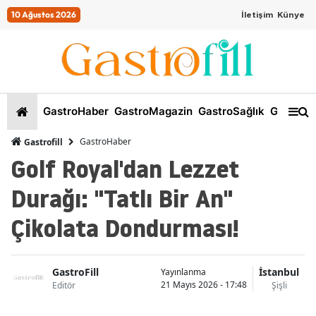
10 Ağustos 2026
İletişim
Künye
GastroHaber
GastroMagazin
GastroSağlık
GastroKi
GastroHaber
Gastrofill
Golf Royal'dan Lezzet
Durağı: "Tatlı Bir An"
Çikolata Dondurması!
GastroFill
İstanbul
Yayınlanma
21 Mayıs 2026 - 17:48
Editör
Şişli