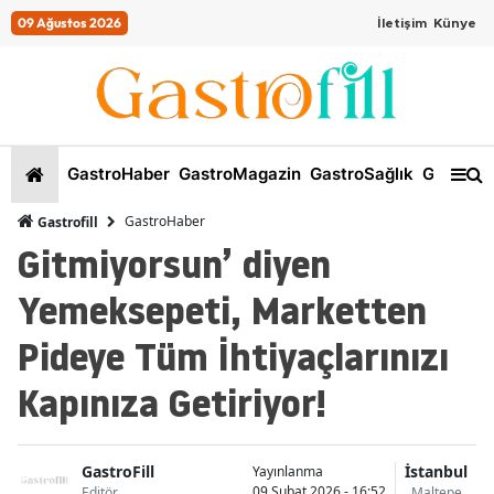
09 Ağustos 2026
İletişim
Künye
GastroHaber
GastroMagazin
GastroSağlık
GastroKi
GastroHaber
Gastrofill
Gitmiyorsun’ diyen
Yemeksepeti, Marketten
Pideye Tüm İhtiyaçlarınızı
Kapınıza Getiriyor!
GastroFill
İstanbul
Yayınlanma
09 Şubat 2026 - 16:52
Editör
Maltepe