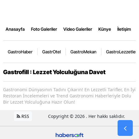
Anasayfa
Foto Galeriler
Video Galeriler
Künye
İletişim
GastroHaber
GastrOtel
GastroMekan
GastroLezzetler
Gastrofill : Lezzet Yolculuğuna Davet
Gastronomi Dünyasının Tadını Çıkarın! En Lezzetli Tarifler, En İyi
Restoran İncelemeleri ve Trend Gastronomi Haberleriyle Dolu
Bir Lezzet Yolculuğuna Hazır Olun!
RSS
Copyright © 2026 . Her hakkı saklıdır.