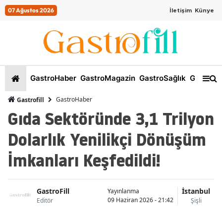
07 Ağustos 2026
İletişim
Künye
GastroHaber
GastroMagazin
GastroSağlık
GastroKi
GastroHaber
Gastrofill
Gıda Sektöründe 3,1 Trilyon
Dolarlık Yenilikçi Dönüşüm
İmkanları Keşfedildi!
GastroFill
İstanbul
Yayınlanma
09 Haziran 2026 - 21:42
Editör
Şişli