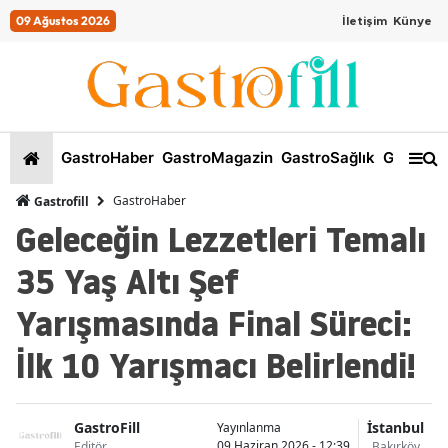
09 Ağustos 2026
İletişim
Künye
GastroHaber
GastroMagazin
GastroSağlık
GastroKi
GastroHaber
Gastrofill
Geleceğin Lezzetleri Temalı
35 Yaş Altı Şef
Yarışmasında Final Süreci:
İlk 10 Yarışmacı Belirlendi!
GastroFill
İstanbul
Yayınlanma
09 Haziran 2026 - 12:39
Editör
Bakırköy