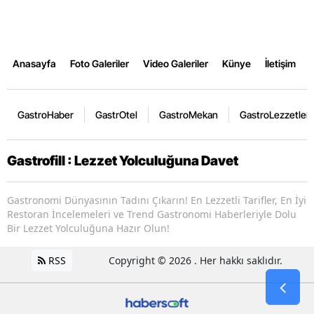
Anasayfa
Foto Galeriler
Video Galeriler
Künye
İletişim
GastroHaber
GastrOtel
GastroMekan
GastroLezzetler
Gastrofill : Lezzet Yolculuğuna Davet
Gastronomi Dünyasının Tadını Çıkarın! En Lezzetli Tarifler, En İyi
Restoran İncelemeleri ve Trend Gastronomi Haberleriyle Dolu
Bir Lezzet Yolculuğuna Hazır Olun!
RSS
Copyright © 2026 . Her hakkı saklıdır.