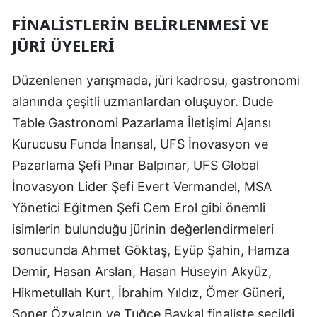
FINALISTLERIN BELIRLENMESI VE
JÜRI ÜYELERI
Düzenlenen yarışmada, jüri kadrosu, gastronomi
alanında çeşitli uzmanlardan oluşuyor. Dude
Table Gastronomi Pazarlama İletişimi Ajansı
Kurucusu Funda İnansal, UFS İnovasyon ve
Pazarlama Şefi Pınar Balpınar, UFS Global
İnovasyon Lider Şefi Evert Vermandel, MSA
Yönetici Eğitmen Şefi Cem Erol gibi önemli
isimlerin bulunduğu jürinin değerlendirmeleri
sonucunda Ahmet Göktaş, Eyüp Şahin, Hamza
Demir, Hasan Arslan, Hasan Hüseyin Akyüz,
Hikmetullah Kurt, İbrahim Yıldız, Ömer Güneri,
Soner Özyalçın ve Tuğçe Baykal finaliste seçildi.