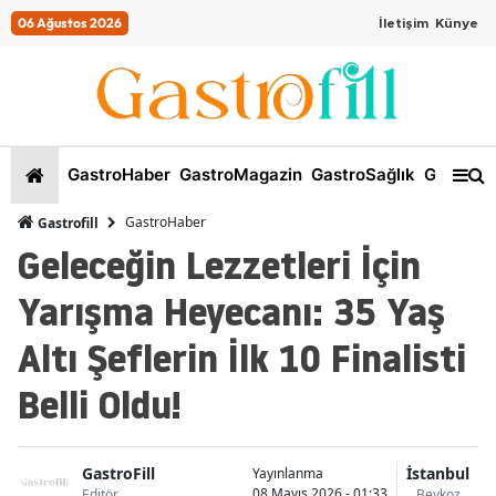
06 Ağustos 2026
İletişim
Künye
GastroHaber
GastroMagazin
GastroSağlık
GastroKi
GastroHaber
Gastrofill
Geleceğin Lezzetleri İçin
Yarışma Heyecanı: 35 Yaş
Altı Şeflerin İlk 10 Finalisti
Belli Oldu!
GastroFill
İstanbul
Yayınlanma
08 Mayıs 2026 - 01:33
Editör
Beykoz