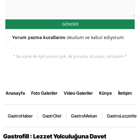
GÖNDER
Yorum yazma kurallarını
okudum ve kabul ediyorum
* Bu içerik ile ilgili yorum yok, ilk yorumu siz yazın, tartışalım *
Anasayfa
Foto Galeriler
Video Galeriler
Künye
İletişim
GastroHaber
GastrOtel
GastroMekan
GastroLezzetler
Gastrofill : Lezzet Yolculuğuna Davet