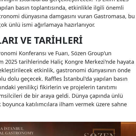
pılan basın toplantısında, etkinlikle ilgili önemli
 gastronomi dünyasına damgasını vuran Gastromasa, bu
çok ünlü ismi ağırlamaya hazırlanıyor.
ARI VE TARIHLERI
ronomi Konferansı ve Fuarı, Sözen Group'un
ım 2025 tarihlerinde Haliç Kongre Merkezi'nde hayata
çekleştirilecek etkinlik, gastronomi dünyasının önde
olu dolu geçecek. Raffles İstanbul'da yapılan basın
daki yenilikçi fikirlerin ve projelerin tanıtımı
msilcileri de bir araya geldi. Dünya çapında ünlü
ik boyunca katılımcılara ilham vermek üzere sahne