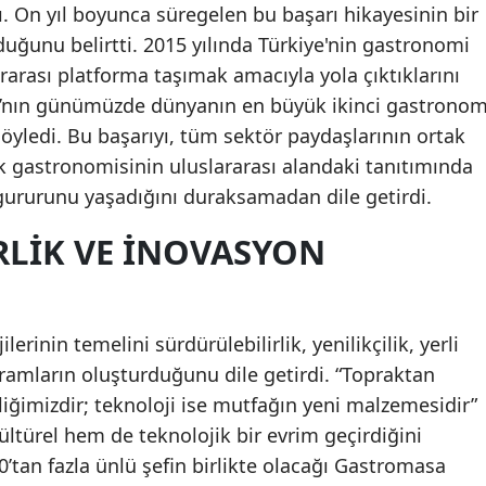
. On yıl boyunca süregelen bu başarı hikayesinin bir
lduğunu belirtti. 2015 yılında Türkiye'nin gastronomi
rarası platforma taşımak amacıyla yola çıktıklarını
’nın günümüzde dünyanın en büyük ikinci gastronom
söyledi. Bu başarıyı, tüm sektör paydaşlarının ortak
k gastronomisinin uluslararası alandaki tanıtımında
gururunu yaşadığını duraksamadan dile getirdi.
RLIK VE İNOVASYON
lerinin temelini sürdürülebilirlik, yenilikçilik, yerli
vramların oluşturduğunu dile getirdi. “Topraktan
iğimizdir; teknoloji ise mutfağın yeni malzemesidir”
ltürel hem de teknolojik bir evrim geçirdiğini
0’tan fazla ünlü şefin birlikte olacağı Gastromasa