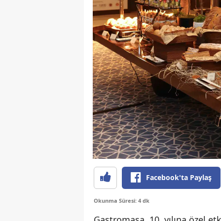
Facebook'ta Paylaş
Okunma Süresi: 4 dk
Gastromasa, 10. yılına özel etk