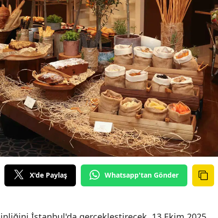
X'de Paylaş
Whatsapp'tan Gönder
inliğini İstanbul'da gerçekleştirecek. 13 Ekim 2025