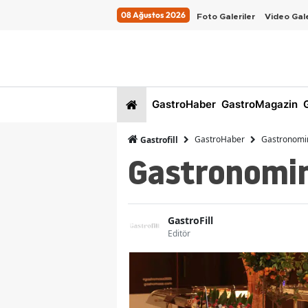
08 Ağustos 2026
Foto Galeriler
Video Gale
GastroHaber
GastroMagazin
G
GastroHaber
Gastronomin
Gastrofill
Gastronomini
GastroFill
Editör