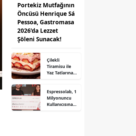
Portekiz Mutfağının
Öncüsü Henrique Sá
Pessoa, Gastromasa
2026’da Lezzet
Şöleni Sunacak!
Çilekli
Tiramisu ile
Yaz Tatlarına
Lezzet Katın:
Pratik Tarif!
Espressolab, 1
Milyonuncu
Kullanıcısına
Ömür Boyu
Ücretsiz Kahve
Hediye Etti!