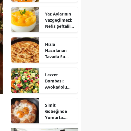
Mezesi:
Tirokafteri
Yaz Aylarının
Nasıl Yapılır?
Vazgeçilmezi:
Nefis Şeftalili
Muhallebi
Tarifi!
Hızla
Hazırlanan
Tavada Su
Böreği Tarifi:
10 Dakikada
Lezzet
Sofralarınıza
Bombası:
Lezzet Katın!
Avokadolu
Mısır Salatası
Nasıl Yapılır?
Simit
Göbeğinde
Yumurta:
Pratik ve
Farklı Bir