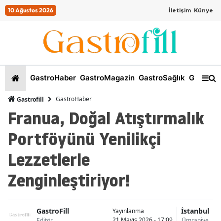
10 Ağustos 2026
İletişim
Künye
GastroHaber
GastroMagazin
GastroSağlık
GastroKi
GastroHaber
Gastrofill
Franua, Doğal Atıştırmalık
Portföyünü Yenilikçi
Lezzetlerle
Zenginleştiriyor!
GastroFill
İstanbul
Yayınlanma
21 Mayıs 2026 - 17:09
Editör
Ümraniye