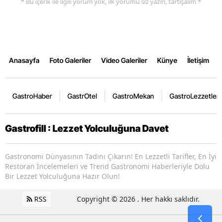
* Bu içerik ile ilgili yorum yok, ilk yorumu siz yazın, tartışalım *
Anasayfa
Foto Galeriler
Video Galeriler
Künye
İletişim
GastroHaber
GastrOtel
GastroMekan
GastroLezzetler
Gastrofill : Lezzet Yolculuğuna Davet
Gastronomi Dünyasının Tadını Çıkarın! En Lezzetli Tarifler, En İyi
Restoran İncelemeleri ve Trend Gastronomi Haberleriyle Dolu
Bir Lezzet Yolculuğuna Hazır Olun!
RSS
Copyright © 2026 . Her hakkı saklıdır.