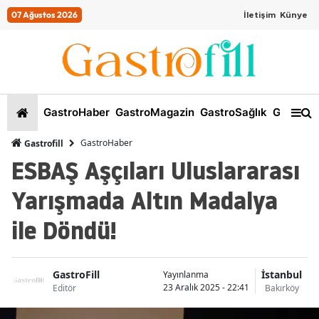
07 Ağustos 2026
İletişim
Künye
GastroHaber
GastroMagazin
GastroSağlık
GastroKi
GastroHaber
Gastrofill
ESBAŞ Aşçıları Uluslararası
Yarışmada Altın Madalya
ile Döndü!
GastroFill
İstanbul
Yayınlanma
23 Aralık 2025 - 22:41
Editör
Bakırköy