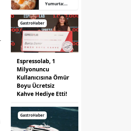
Yumurta:
Pratik ve
Farklı Bir
Kahvaltı
GastroHaber
Seçeneği
r
Espressolab, 1
Milyonuncu
Kullanıcısına Ömür
Boyu Ücretsiz
Kahve Hediye Etti!
GastroHaber
i