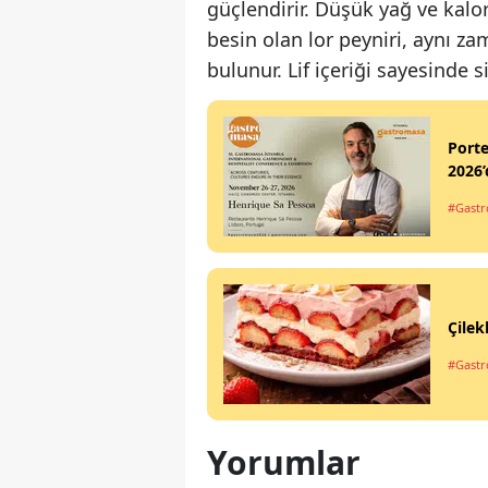
güçlendirir. Düşük yağ ve kalori
besin olan lor peyniri, aynı z
bulunur. Lif içeriği sayesinde s
Port
2026’
#Gastr
Çilek
#Gastro
Yorumlar