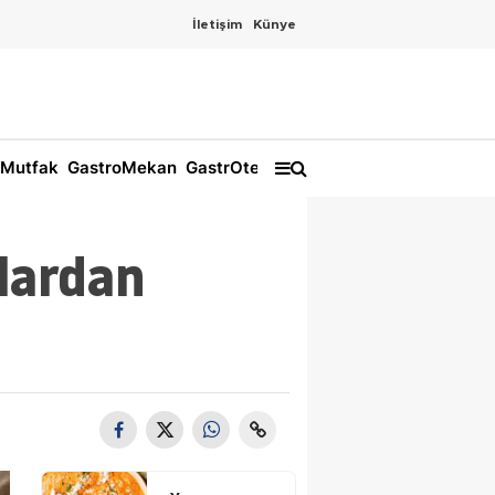
İletişim
Künye
Mutfak
GastroMekan
GastrOtel
nlardan