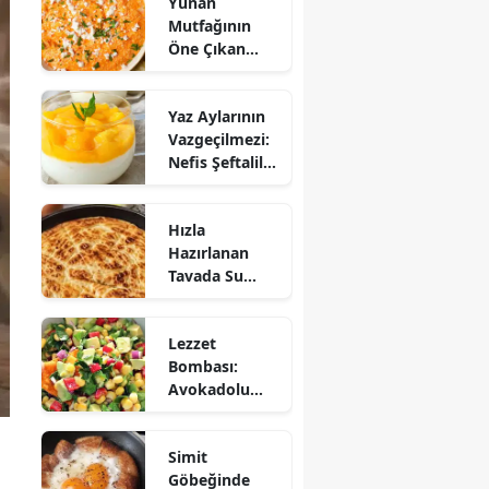
Yunan
Mutfağının
Öne Çıkan
Mezesi:
Tirokafteri
Yaz Aylarının
Nasıl Yapılır?
Vazgeçilmezi:
Nefis Şeftalili
Muhallebi
Tarifi!
Hızla
Hazırlanan
Tavada Su
Böreği Tarifi:
10 Dakikada
Lezzet
Sofralarınıza
Bombası:
Lezzet Katın!
Avokadolu
Mısır Salatası
Nasıl Yapılır?
Simit
Göbeğinde