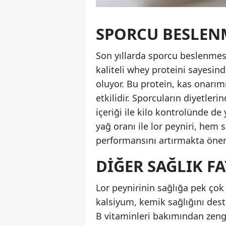
SPORCU BESLENM
Son yıllarda sporcu beslenmesi
kaliteli whey proteini sayesin
oluyor. Bu protein, kas onarımı
etkilidir. Sporcuların diyetler
içeriği ile kilo kontrolünde d
yağ oranı ile lor peyniri, hem
performansını artırmakta öneml
DIĞER SAĞLIK F
Lor peynirinin sağlığa pek çok
kalsiyum, kemik sağlığını deste
B vitaminleri bakımından zengin