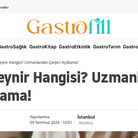
riler
astroSağlık
GastroKitap
GastroEtkinlik
GastroTarım
Gastro
Peynir Hangisi? Uzmanlardan Çarpıcı Açıklama!
Peynir Hangisi? Uzma
lama!
İstanbul
Yayınlanma
09 Temmuz 2026 - 10:01
Beşiktaş