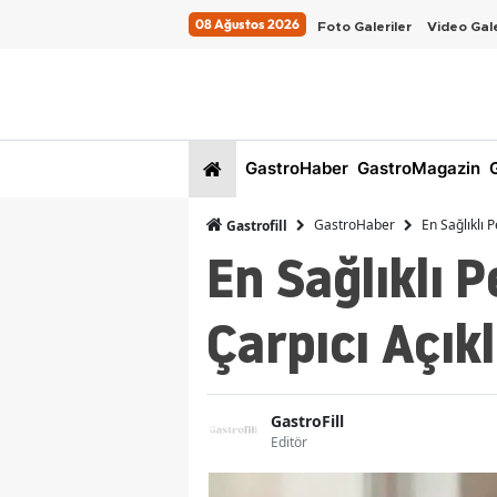
08 Ağustos 2026
Foto Galeriler
Video Gale
GastroHaber
GastroMagazin
G
GastroHaber
En Sağlıklı 
Gastrofill
En Sağlıklı 
Çarpıcı Açık
GastroFill
Editör