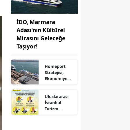
İDO, Marmara
Adası'nın Kültürel
Mirasını Geleceğe
Taşıyor!
Homeport
Stratejisi,
Ekonomiye
Milyonlarca
Dolar Katkı
Uluslararası
Sağlıyor!
İstanbul
Turizm
Fuarı'nda
Otelciliğin
Geleceği