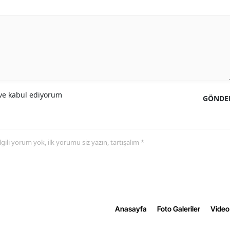
e kabul ediyorum
GÖNDE
 ilgili yorum yok, ilk yorumu siz yazın, tartışalım *
Anasayfa
Foto Galeriler
Video 