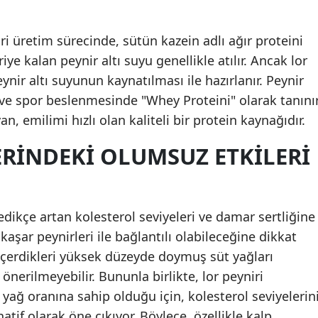
ri üretim sürecinde, sütün kazein adlı ağır proteini
riye kalan peynir altı suyu genellikle atılır. Ancak lor
eynir altı suyunun kaynatılması ile hazırlanır. Peynir
 ve spor beslenmesinde "Whey Proteini" olarak tanını
n, emilimi hızlı olan kaliteli bir protein kaynağıdır.
RINDEKI OLUMSUZ ETKILERI
ledikçe artan kolesterol seviyeleri ve damar sertliğine
 kaşar peynirleri ile bağlantılı olabileceğine dikkat
 içerdikleri yüksek düzeyde doymuş süt yağları
n önerilmeyebilir. Bununla birlikte, lor peyniri
yağ oranına sahip olduğu için, kolesterol seviyelerin
tif olarak öne çıkıyor. Böylece, özellikle kalp