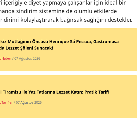
 içeriğiyle diyet yapmaya çalışanlar için ideal bir
amanda sindirim sistemine de olumlu etkilerde
indirimi kolaylaştırarak bağırsak sağlığını destekler.
ekiz Mutfağının Öncüsü Henrique Sá Pessoa, Gastromasa
da Lezzet Şöleni Sunacak!
oHaber
/ 07 Ağustos 2026
li Tiramisu ile Yaz Tatlarına Lezzet Katın: Pratik Tarif!
Tarifler
/ 07 Ağustos 2026