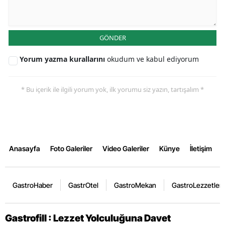
GÖNDER
Yorum yazma kurallarını
okudum ve kabul ediyorum
* Bu içerik ile ilgili yorum yok, ilk yorumu siz yazın, tartışalım *
Anasayfa
Foto Galeriler
Video Galeriler
Künye
İletişim
GastroHaber
GastrOtel
GastroMekan
GastroLezzetler
Gastrofill : Lezzet Yolculuğuna Davet