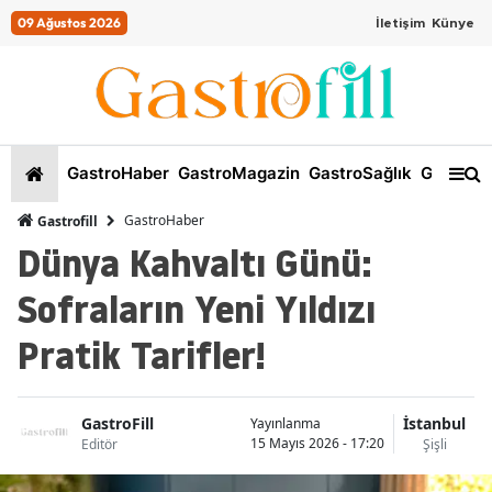
09 Ağustos 2026
İletişim
Künye
GastroHaber
GastroMagazin
GastroSağlık
GastroKi
GastroHaber
Gastrofill
Dünya Kahvaltı Günü:
Sofraların Yeni Yıldızı
Pratik Tarifler!
GastroFill
İstanbul
Yayınlanma
15 Mayıs 2026 - 17:20
Editör
Şişli