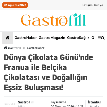
06 Ağustos 2026
İletişim
Künye
GastroHaber
GastroMagazin
GastroSağlık
GastroKi
GastroHaber
Gastrofill
Dünya Çikolata Günü'nde
Franua ile Belçika
Çikolatası ve Doğallığın
Eşsiz Buluşması!
GastroFill
İstanbul
Yayınlanma
06 Temmuz 2026 - 11:28
Editör
Pendik