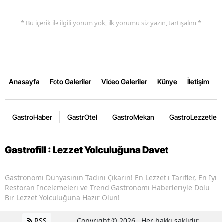
* Bu içerik ile ilgili yorum yok, ilk yorumu siz yazın, tartışalım *
Anasayfa
Foto Galeriler
Video Galeriler
Künye
İletişim
GastroHaber
GastrOtel
GastroMekan
GastroLezzetler
Gastrofill : Lezzet Yolculuğuna Davet
Gastronomi Dünyasının Tadını Çıkarın! En Lezzetli Tarifler, En İyi
Restoran İncelemeleri ve Trend Gastronomi Haberleriyle Dolu
Bir Lezzet Yolculuğuna Hazır Olun!
RSS
Copyright © 2026 . Her hakkı saklıdır.