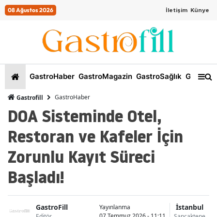
08 Ağustos 2026
İletişim
Künye
GastroHaber
GastroMagazin
GastroSağlık
GastroKi
GastroHaber
Gastrofill
DOA Sisteminde Otel,
Restoran ve Kafeler İçin
Zorunlu Kayıt Süreci
Başladı!
GastroFill
İstanbul
Yayınlanma
07 Temmuz 2026 - 11:11
Editör
Sancaktepe