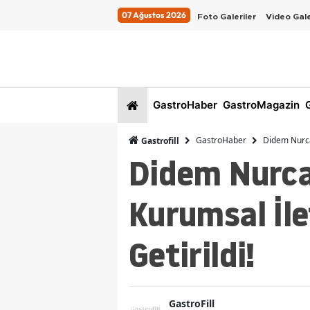
07 Ağustos 2026
Foto Galeriler
Video Gale
GastroHaber
GastroMagazin
G
GastroHaber
Didem Nurca
Gastrofill
Didem Nurca
Kurumsal İle
Getirildi!
GastroFill