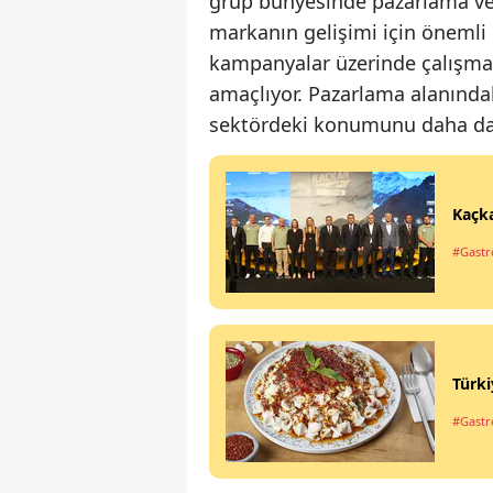
grup bünyesinde pazarlama ve k
markanın gelişimi için önemli 
kampanyalar üzerinde çalışma
amaçlıyor. Pazarlama alanındak
sektördeki konumunu daha da 
Kaçka
#Gastr
Türki
#Gastr