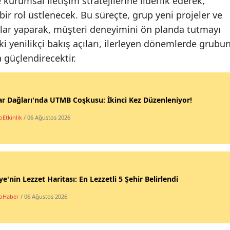
urumsal iletişim stratejilerine liderlik ederek,
bir rol üstlenecek. Bu süreçte, grup yeni projeler ve
lar yaparak, müşteri deneyimini ön planda tutmayı
i yenilikçi bakış açıları, ilerleyen dönemlerde grubu
güçlendirecektir.
r Dağları'nda UTMB Coşkusu: İkinci Kez Düzenleniyor!
oEtkinlik
/ 06 Ağustos 2026
ye'nin Lezzet Haritası: En Lezzetli 5 Şehir Belirlendi
oHaber
/ 06 Ağustos 2026