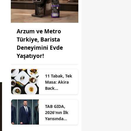
u
Arzum ve Metro
Türkiye, Barista
Deneyimini Evde
Yaşatıyor!
11 Tabak, Tek
Masa: Akira
Back
İstanbul’dan
Ayrıcalıklı
TAB GIDA,
Chef’s Table
2026'nın İlk
Yarısında
Etkileyici
Operasyonel