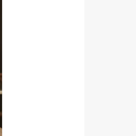
Başarı ile
Büyüme Hızını
Korudu!