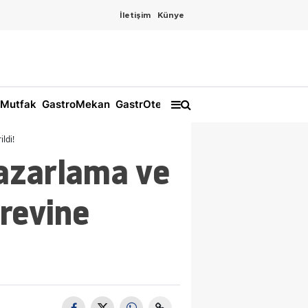
İletişim
Künye
Mutfak
GastroMekan
GastrOtel
ldi!
azarlama ve
revine