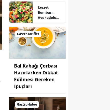
Lezzet
Bombası:
Avokadolu
Mısır Salatası
Nasıl Yapılır?
GastroTarifler
Bal Kabağı Çorbası
Hazırlarken Dikkat
Edilmesi Gereken
.
İpuçları
GastroHaber