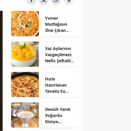
Yunan
Mutfağının
Öne Çıkan
Mezesi:
Tirokafteri
Yaz Aylarının
Nasıl Yapılır?
Vazgeçilmezi:
Nefis Şeftalili
Muhallebi
Tarifi!
Hızla
Hazırlanan
Tavada Su
Böreği Tarifi:
10 Dakikada
Denizli Yanık
Sofralarınıza
Yoğurdu
Lezzet Katın!
Dünya
Sofrasına Çıktı