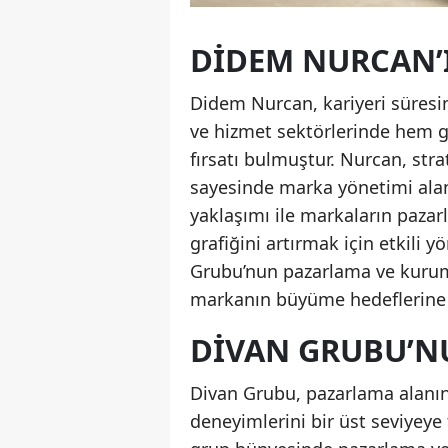
DIDEM NURCAN’I
Didem Nurcan, kariyeri süresin
ve hizmet sektörlerinde hem gl
fırsatı bulmuştur. Nurcan, stra
sayesinde marka yönetimi alanı
yaklaşımı ile markaların pazarl
grafiğini artırmak için etkili y
Grubu’nun pazarlama ve kurumsal
markanın büyüme hedeflerine
DIVAN GRUBU’N
Divan Grubu, pazarlama alanınd
deneyimlerini bir üst seviyeye