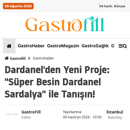
08 Ağustos 2026
İletişim
Künye
GastroHaber
GastroMagazin
GastroSağlık
GastroKi
GastroHaber
Gastrofill
Dardanel'den Yeni Proje:
"Süper Besin Dardanel
Sardalya" ile Tanışın!
GastroFill
İstanbul
Yayınlanma
09 Haziran 2026 - 10:50
Editör
Bakırköy