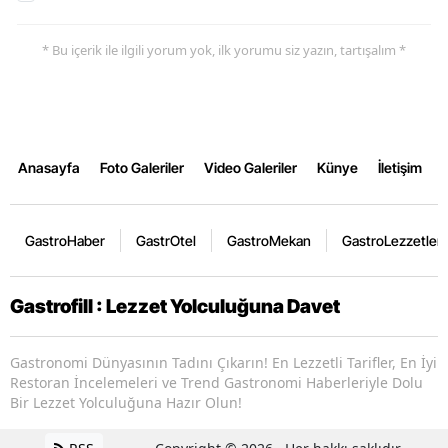
* Bu içerik ile ilgili yorum yok, ilk yorumu siz yazın, tartışalım *
Anasayfa
Foto Galeriler
Video Galeriler
Künye
İletişim
GastroHaber
GastrOtel
GastroMekan
GastroLezzetler
Gastrofill : Lezzet Yolculuğuna Davet
Gastronomi Dünyasının Tadını Çıkarın! En Lezzetli Tarifler, En İyi
Restoran İncelemeleri ve Trend Gastronomi Haberleriyle Dolu
Bir Lezzet Yolculuğuna Hazır Olun!