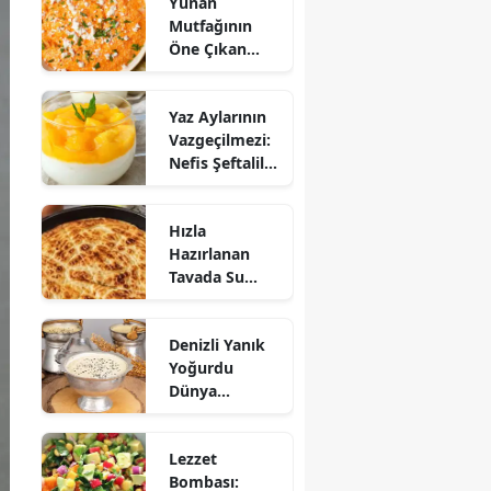
Yunan
Mutfağının
Öne Çıkan
Mezesi:
Tirokafteri
Yaz Aylarının
Nasıl Yapılır?
Vazgeçilmezi:
Nefis Şeftalili
Muhallebi
Tarifi!
Hızla
Hazırlanan
Tavada Su
Böreği Tarifi:
10 Dakikada
Denizli Yanık
Sofralarınıza
Yoğurdu
Lezzet Katın!
Dünya
Sofrasına Çıktı
Lezzet
Bombası: