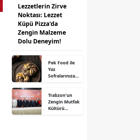
Lezzetlerin Zirve
Noktası: Lezzet
Küpü Pizza'da
Zengin Malzeme
Dolu Deneyim!
n
Pek Food ile
Yaz
Sofralarınıza
Kat Kat Lezzet:
Milföy
Trabzon'un
Hamuru
Zengin Mutfak
Farkıyla!
Kültürü
UNESCO'ya
Aday!