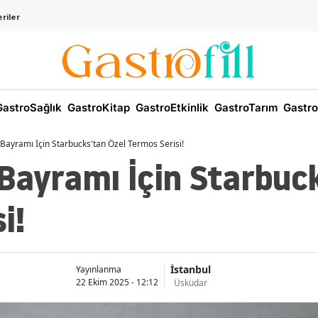
riler
astroSağlık
GastroKitap
GastroEtkinlik
GastroTarım
Gastro
Bayramı İçin Starbucks'tan Özel Termos Serisi!
Bayramı İçin Starbuck
i!
İstanbul
Yayınlanma
22 Ekim 2025 - 12:12
Üsküdar