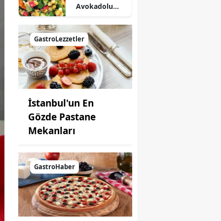
Avokadolu
Mısır Salatası
Nasıl Yapılır?
GastroLezzetler
İstanbul'un En
Gözde Pastane
Mekanları
GastroHaber