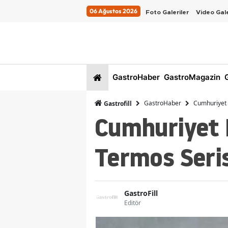
06 Ağustos 2026
Foto Galeriler
Video Gale
GastroHaber
GastroMagazin
G
GastroHaber
Cumhuriyet 
Gastrofill
Cumhuriyet 
Termos Seris
GastroFill
Editör