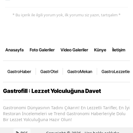
* Bu içerik ile ilgili yorum yok, ilk yorumu siz yazın, tartışalım *
Anasayfa
Foto Galeriler
Video Galeriler
Künye
İletişim
GastroHaber
GastrOtel
GastroMekan
GastroLezzetler
Gastrofill : Lezzet Yolculuğuna Davet
Gastronomi Dünyasının Tadını Çıkarın! En Lezzetli Tarifler, En İyi
Restoran İncelemeleri ve Trend Gastronomi Haberleriyle Dolu
Bir Lezzet Yolculuğuna Hazır Olun!