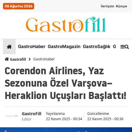
08 Ağustos 2026
İletişim
Künye
GastroHaber
GastroMagazin
GastroSağlık
GastroKi
GastroHaber
Gastrofill
Corendon Airlines, Yaz
Sezonuna Özel Varşova–
Heraklion Uçuşları Başlattı!
GastroFill
İ
Yayınlanma
Güncellenme
22 Kasım 2025 - 00:34
22 Kasım 2025 - 00:36
Editör