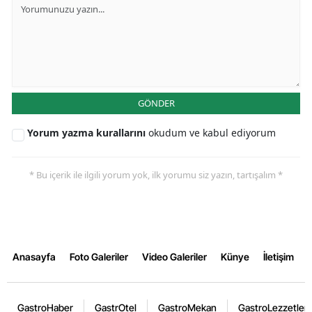
GÖNDER
Yorum yazma kurallarını
okudum ve kabul ediyorum
* Bu içerik ile ilgili yorum yok, ilk yorumu siz yazın, tartışalım *
Anasayfa
Foto Galeriler
Video Galeriler
Künye
İletişim
GastroHaber
GastrOtel
GastroMekan
GastroLezzetler