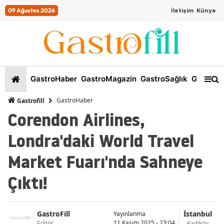
09 Ağustos 2026
İletişim
Künye
GastroHaber
GastroMagazin
GastroSağlık
GastroKi
GastroHaber
Gastrofill
Corendon Airlines,
Londra'daki World Travel
Market Fuarı'nda Sahneye
Çıktı!
GastroFill
İstanbul
Yayınlanma
11 Kasım 2025 - 23:04
Editör
Kadıköy