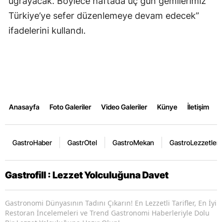
uğrayacak. Böylece haftada üç gün gemilerimiz
Türkiye’ye sefer düzenlemeye devam edecek”
ifadelerini kullandı.
Anasayfa
Foto Galeriler
Video Galeriler
Künye
İletişim
GastroHaber
GastrOtel
GastroMekan
GastroLezzetler
Gastrofill : Lezzet Yolculuğuna Davet
Gastronomi Dünyasının Tadını Çıkarın! En Lezzetli Tarifler, En İyi
Restoran İncelemeleri ve Trend Gastronomi Haberleriyle Dolu