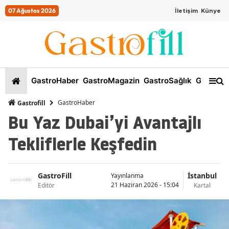
07 Ağustos 2026
İletişim
Künye
GastroHaber
GastroMagazin
GastroSağlık
GastroKi
GastroHaber
Gastrofill
Bu Yaz Dubai’yi Avantajlı
Tekliflerle Keşfedin
GastroFill
İstanbul
Yayınlanma
21 Haziran 2026 - 15:04
Editör
Kartal