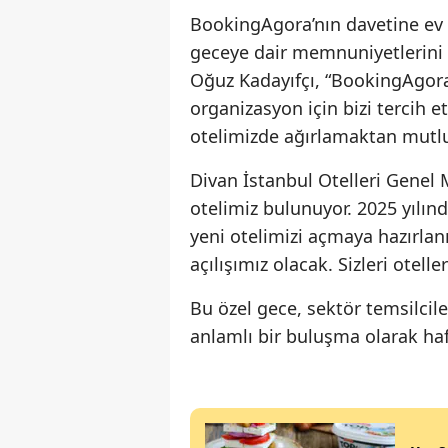
BookingAgora’nın davetine ev 
geceye dair memnuniyetlerini d
Oğuz Kadayıfçı, “BookingAgora 
organizasyon için bizi tercih et
otelimizde ağırlamaktan mutl
Divan İstanbul Otelleri Genel 
otelimiz bulunuyor. 2025 yılınd
yeni otelimizi açmaya hazırlanı
açılışımız olacak. Sizleri otel
Bu özel gece, sektör temsilciler
anlamlı bir buluşma olarak haf