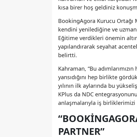
kısa birer hoş geldiniz konuşm
BookingAgora Kurucu Ortağı M
kendini yenilediğine ve uzman
Eğitime verdikleri önemin altı
yapılandırarak seyahat acentel
belirtti.
Kahraman, “Bu adımlarımızın h
yansıdığını hep birlikte gördü
yılının ilk aylarında bu yükse
KPlus da NDC entegrasyonunu 
anlaşmalarıyla iş birliklerimiz
“BOOKINGAGORA,
PARTNER”