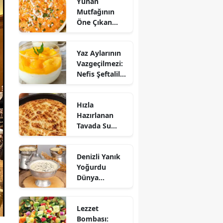
Yunan
Mutfağının
Öne Çıkan
Mezesi:
Tirokafteri
Yaz Aylarının
Nasıl Yapılır?
Vazgeçilmezi:
Nefis Şeftalili
Muhallebi
Tarifi!
Hızla
Hazırlanan
Tavada Su
Böreği Tarifi:
10 Dakikada
Denizli Yanık
Sofralarınıza
Yoğurdu
Lezzet Katın!
Dünya
Sofrasına Çıktı
Lezzet
Bombası: