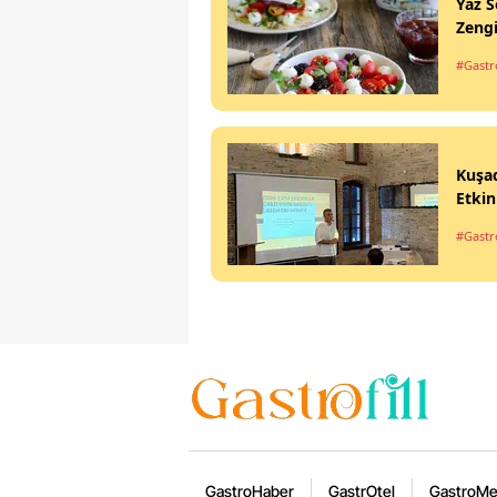
Yaz S
Zengi
#Gastr
Kuşad
Etkin
#Gastr
GastroHaber
GastrOtel
GastroM