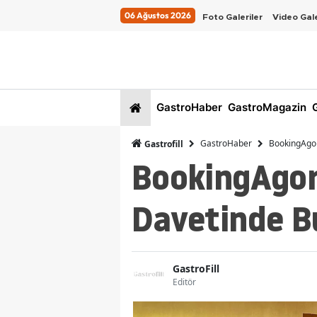
06 Ağustos 2026
Foto Galeriler
Video Gale
GastroHaber
GastroMagazin
G
GastroHaber
BookingAgora
Gastrofill
BookingAgora
Davetinde B
GastroFill
Editör