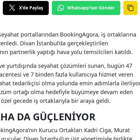
X'de Paylaş
Whatsapp'tan Gönder
seyahat portallarından BookingAgora, iş ortaklarına
zenledi. Divan İstanbul’da gerçekleştirilen
n partnerlik yaptığı hava yolu temsilcileri katıldı.
 ve yurtdışında seyahat çözümleri sunan, bugün 47
acentesi ve 7 binden fazla kullanıcıya hizmet veren
hat tedarikçisi olma yolunda emin adımlarla ilerliyor
ir çözüm ortağı olma hedefiyle büyümeye devam eden
özel gecede iş ortaklarıyla bir araya geldi.
DAHA DA GÜÇLENIYOR
ookingAgora’nın Kurucu Ortakları Kadri Ciga, Murat
rucular, Divan İstanbul’un üst yönetimiyle birlikte