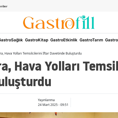
riler
astroSağlık
GastroKitap
GastroEtkinlik
GastroTarım
Gastro
, Hava Yolları Temsilcilerini İftar Davetinde Buluşturdu
, Hava Yolları Temsilc
uluşturdu
Yayınlanma
24 Mart 2025 - 09:51