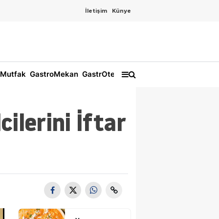
İletişim
Künye
Mutfak
GastroMekan
GastrOtel
ilerini İftar