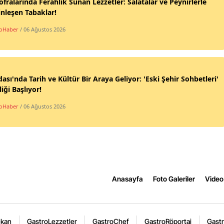
ofralarında Ferahlık Sunan Lezzetler: Salatalar ve Peynirlerle
nleşen Tabaklar!
oHaber
/ 06 Ağustos 2026
ası'nda Tarih ve Kültür Bir Araya Geliyor: 'Eski Şehir Sohbetleri'
liği Başlıyor!
oHaber
/ 06 Ağustos 2026
Anasayfa
Foto Galeriler
Video 
ekan
GastroLezzetler
GastroChef
GastroRöportaj
Gastr