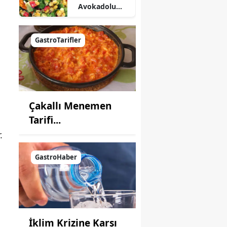
Avokadolu
Mısır Salatası
Nasıl Yapılır?
GastroTarifler
Çakallı Menemen
Tarifi...
.
GastroHaber
İklim Krizine Karşı