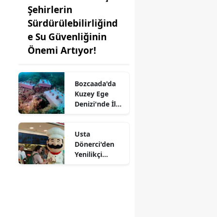
Şehirlerin
Sürdürülebilirliğind
e Su Güvenliğinin
Önemi Artıyor!
Bozcaada'da
Kuzey Ege
Denizi'nde İlk
Kez Sert
Mercan
Usta
Transplantasy
Dönerci'den
onu
Yenilikçi
Uygulandı!
İletişim
Stratejisi:
AVEME ile
Reklamın
Sınırlarını
Zorluyor!