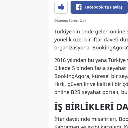
Facebook'ta Paylaş
Okunma Süresi: 2 dk
Türkiye’nin önde gelen online 
yönelik özel bir iftar daveti dü
organizasyona, BookingAgora’nı
2016 yılından bu yana Türkiye
ülkede 5 binden fazla seyahat 
BookingAgora, küresel bir seya
Hızlı, güvenilir ve kaliteli b
online B2B seyahat portalı, bu 
İŞ BIRLIKLERI 
İftar davetinde misafirleri, B
Kahraman ve ekibi karşıladı. Ku