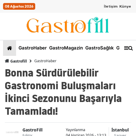
08 Ağustos 2026
İletişim
Künye
GastroHaber
GastroMagazin
GastroSağlık
GastroKi
GastroHaber
Gastrofill
Bonna Sürdürülebilir
Gastronomi Buluşmaları
İkinci Sezonunu Başarıyla
Tamamladı!
GastroFill
İstanbul
Yayınlanma
04 Haziran 2026 - 13:13
Editör
Sarıyer