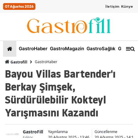
07 Ağustos 2026
İletişim
Künye
GastroHaber
GastroMagazin
GastroSağlık
GastroKi
GastroHaber
Gastrofill
Bayou Villas Bartender'ı
Berkay Şimşek,
Sürdürülebilir Kokteyl
Yarışmasını Kazandı
GastroFill
Yayınlanma
Güncellenme
20 Ağustos 2025 - 13:46
20 Ağustos 2025 - 14:11
Editör