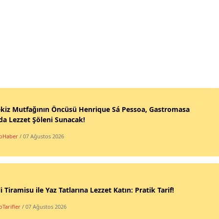
ekiz Mutfağının Öncüsü Henrique Sá Pessoa, Gastromasa
da Lezzet Şöleni Sunacak!
oHaber
/ 07 Ağustos 2026
li Tiramisu ile Yaz Tatlarına Lezzet Katın: Pratik Tarif!
Tarifler
/ 07 Ağustos 2026