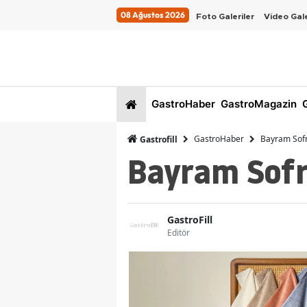
08 Ağustos 2026
Foto Galeriler
Video Gale
GastroHaber
GastroMagazin
G
GastroHaber
Bayram Sofra
Gastrofill
Bayram Sofra
GastroFill
Editör