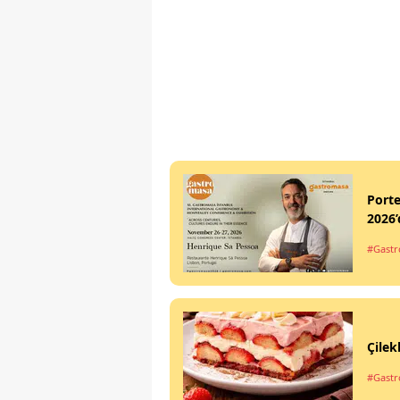
Port
2026’
#Gastr
Çilek
#Gastro