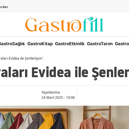
riler
astroSağlık
GastroKitap
GastroEtkinlik
GastroTarım
Gastro
ları Evidea ile Şenleniyor!
ları Evidea ile Şenlen
Yayınlanma
24 Mart 2025 - 10:06