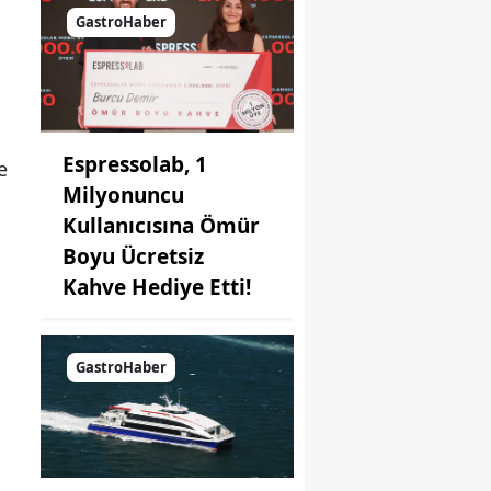
Kahvaltı
GastroHaber
Seçeneği
Espressolab, 1
e
Milyonuncu
Kullanıcısına Ömür
Boyu Ücretsiz
Kahve Hediye Etti!
GastroHaber