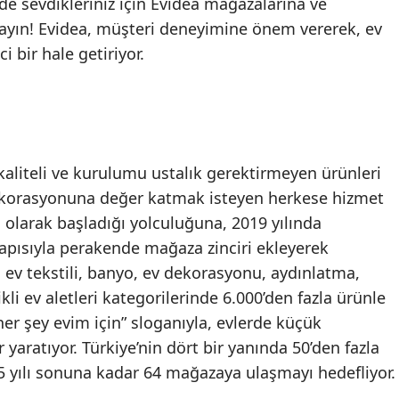
e sevdikleriniz için Evidea mağazalarına ve
yın! Evidea, müşteri deneyimine önem vererek, ev
ci bir hale getiriyor.
kaliteli ve kurulumu ustalık gerektirmeyen ürünleri
dekorasyonuna değer katmak isteyen herkese hizmet
i olarak başladığı yolculuğuna, 2019 yılında
 yapısıyla perakende mağaza zinciri ekleyerek
ev tekstili, banyo, ev dekorasyonu, aydınlatma,
li ev aletleri kategorilerinde 6.000’den fazla ürünle
er şey evim için” sloganıyla, evlerde küçük
yaratıyor. Türkiye’nin dört bir yanında 50’den fazla
yılı sonuna kadar 64 mağazaya ulaşmayı hedefliyor.