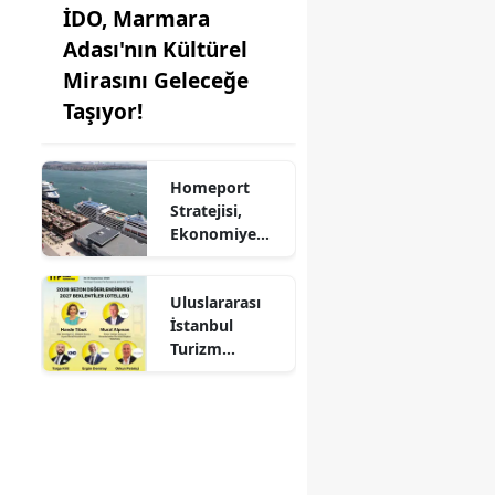
İDO, Marmara
Adası'nın Kültürel
Mirasını Geleceğe
Taşıyor!
Homeport
Stratejisi,
Ekonomiye
Milyonlarca
Dolar Katkı
Uluslararası
Sağlıyor!
İstanbul
Turizm
Fuarı'nda
Otelciliğin
Geleceği
Şekillenecek