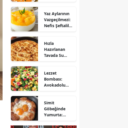
Mezesi:
Tirokafteri
Yaz Aylarının
Nasıl Yapılır?
Vazgeçilmezi:
Nefis Şeftalili
Muhallebi
Tarifi!
Hızla
Hazırlanan
Tavada Su
Böreği Tarifi:
10 Dakikada
Lezzet
Sofralarınıza
Bombası:
Lezzet Katın!
Avokadolu
Mısır Salatası
Nasıl Yapılır?
Simit
Göbeğinde
Yumurta:
Pratik ve
Farklı Bir