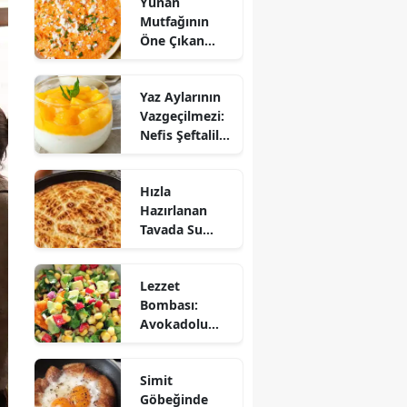
Yunan
Mutfağının
Öne Çıkan
Mezesi:
Tirokafteri
Yaz Aylarının
Nasıl Yapılır?
Vazgeçilmezi:
Nefis Şeftalili
Muhallebi
Tarifi!
Hızla
Hazırlanan
Tavada Su
Böreği Tarifi:
10 Dakikada
Lezzet
Sofralarınıza
Bombası:
Lezzet Katın!
Avokadolu
Mısır Salatası
Nasıl Yapılır?
Simit
Göbeğinde