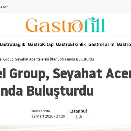
riler
astroSağlık
GastroKitap
GastroEtkinlik
GastroTarım
Gastro
l Group, Seyahat Acentelerini İftar Sofrasında Buluşturdu
l Group, Seyahat Acen
ında Buluşturdu
İstanbul
Yayınlanma
12 Mart 2026 - 21:39
Şişli