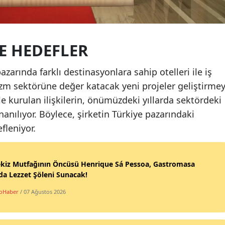
VE HEDEFLER
zarında farklı destinasyonlara sahip otelleri ile iş
rizm sektörüne değer katacak yeni projeler geliştirmey
e kurulan ilişkilerin, önümüzdeki yıllarda sektördeki
anılıyor. Böylece, şirketin Türkiye pazarındaki
fleniyor.
ekiz Mutfağının Öncüsü Henrique Sá Pessoa, Gastromasa
da Lezzet Şöleni Sunacak!
oHaber
/ 07 Ağustos 2026