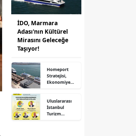
İDO, Marmara
Adası'nın Kültürel
Mirasını Geleceğe
Taşıyor!
Homeport
Stratejisi,
Ekonomiye
Milyonlarca
Dolar Katkı
Uluslararası
Sağlıyor!
İstanbul
Turizm
Fuarı'nda
Otelciliğin
Geleceği