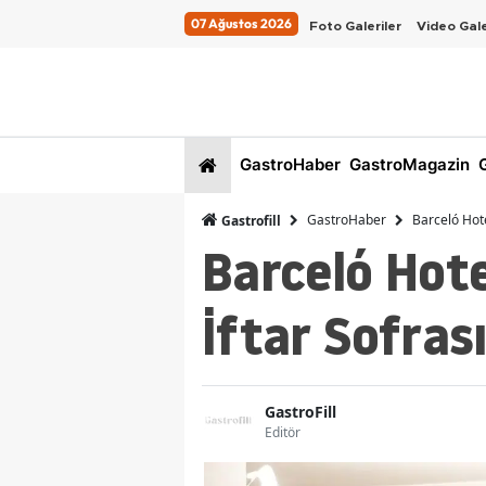
07 Ağustos 2026
Foto Galeriler
Video Gale
GastroHaber
GastroMagazin
G
GastroHaber
Barceló Hote
Gastrofill
Barceló Hote
İftar Sofras
GastroFill
Editör