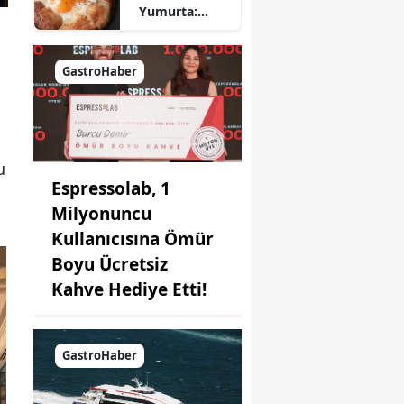
Yumurta:
Pratik ve
Farklı Bir
Kahvaltı
GastroHaber
Seçeneği
u
Espressolab, 1
Milyonuncu
Kullanıcısına Ömür
Boyu Ücretsiz
Kahve Hediye Etti!
GastroHaber