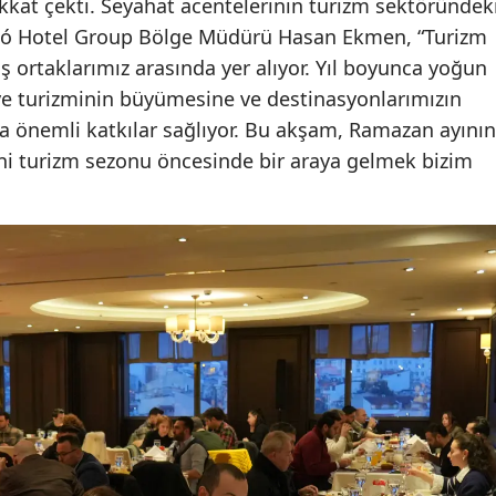
kat çekti. Seyahat acentelerinin turizm sektöründek
rceló Hotel Group Bölge Müdürü Hasan Ekmen, “Turizm
iş ortaklarımız arasında yer alıyor. Yıl boyunca yoğun
iye turizminin büyümesine ve destinasyonlarımızın
na önemli katkılar sağlıyor. Bu akşam, Ramazan ayının
ni turizm sezonu öncesinde bir araya gelmek bizim