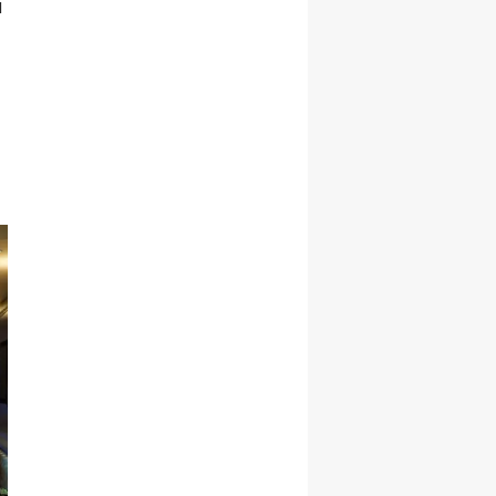
i
Şekillenecek