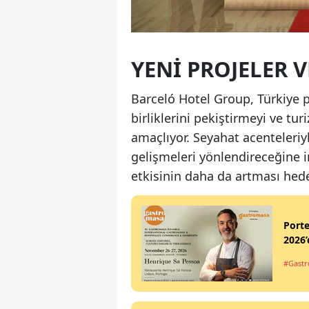
YENI PROJELER 
Barceló Hotel Group, Türkiye pa
birliklerini pekiştirmeyi ve tu
amaçlıyor. Seyahat acenteleriyl
gelişmeleri yönlendireceğine in
etkisinin daha da artması hede
Port
2026’
#Gastr