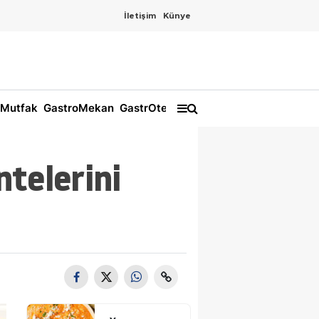
İletişim
Künye
Mutfak
GastroMekan
GastrOtel
telerini