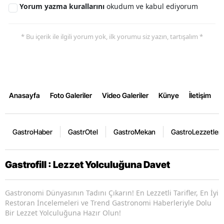
Yorum yazma kurallarını
okudum ve kabul ediyorum
* Bu içerik ile ilgili yorum yok, ilk yorumu siz yazın, tartışalım *
Anasayfa
Foto Galeriler
Video Galeriler
Künye
İletişim
GastroHaber
GastrOtel
GastroMekan
GastroLezzetler
Gastrofill : Lezzet Yolculuğuna Davet
Gastronomi Dünyasının Tadını Çıkarın! En Lezzetli Tarifler, En İyi
Restoran İncelemeleri ve Trend Gastronomi Haberleriyle Dolu
Bir Lezzet Yolculuğuna Hazır Olun!