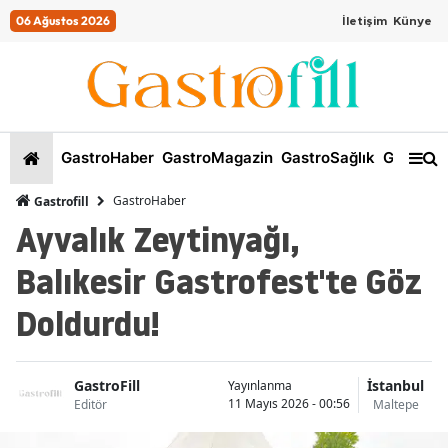
06 Ağustos 2026
İletişim
Künye
GastroHaber
GastroMagazin
GastroSağlık
GastroKi
GastroHaber
Gastrofill
Ayvalık Zeytinyağı,
Balıkesir Gastrofest'te Göz
Doldurdu!
GastroFill
İstanbul
Yayınlanma
11 Mayıs 2026 - 00:56
Editör
Maltepe