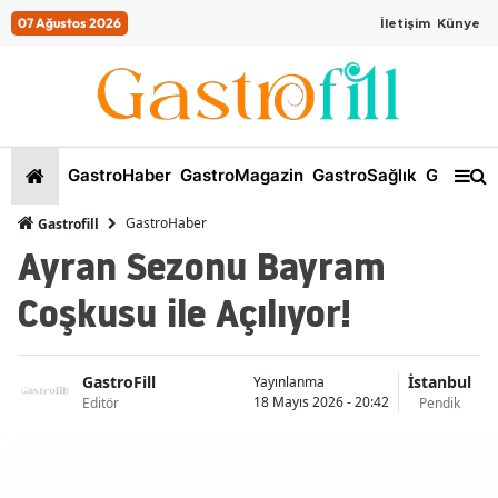
07 Ağustos 2026
İletişim
Künye
GastroHaber
GastroMagazin
GastroSağlık
GastroKi
GastroHaber
Gastrofill
Ayran Sezonu Bayram
Coşkusu ile Açılıyor!
GastroFill
İstanbul
Yayınlanma
18 Mayıs 2026 - 20:42
Editör
Pendik