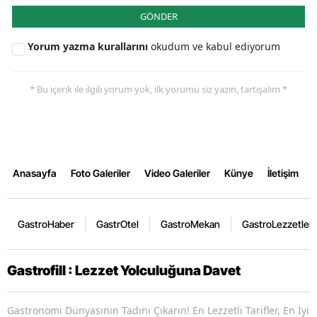
GÖNDER
Yorum yazma kurallarını
okudum ve kabul ediyorum
* Bu içerik ile ilgili yorum yok, ilk yorumu siz yazın, tartışalım *
Anasayfa
Foto Galeriler
Video Galeriler
Künye
İletişim
GastroHaber
GastrOtel
GastroMekan
GastroLezzetler
Gastrofill : Lezzet Yolculuğuna Davet
Gastronomi Dünyasının Tadını Çıkarın! En Lezzetli Tarifler, En İyi