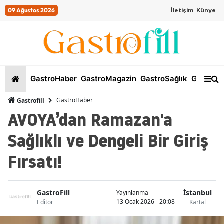
09 Ağustos 2026
İletişim
Künye
GastroHaber
GastroMagazin
GastroSağlık
GastroKi
GastroHaber
Gastrofill
AVOYA’dan Ramazan'a
Sağlıklı ve Dengeli Bir Giriş
Fırsatı!
GastroFill
İstanbul
Yayınlanma
13 Ocak 2026 - 20:08
Editör
Kartal