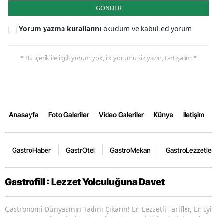
GÖNDER
Yorum yazma kurallarını
okudum ve kabul ediyorum
* Bu içerik ile ilgili yorum yok, ilk yorumu siz yazın, tartışalım *
Anasayfa
Foto Galeriler
Video Galeriler
Künye
İletişim
GastroHaber
GastrOtel
GastroMekan
GastroLezzetler
Gastrofill : Lezzet Yolculuğuna Davet
Gastronomi Dünyasının Tadını Çıkarın! En Lezzetli Tarifler, En İyi