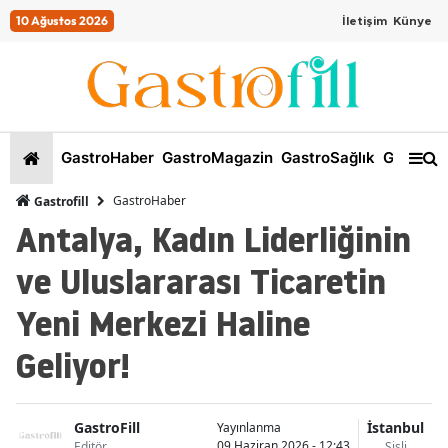
10 Ağustos 2026
İletişim
Künye
GastroHaber
GastroMagazin
GastroSağlık
GastroKi
GastroHaber
Gastrofill
Antalya, Kadın Liderliğinin
ve Uluslararası Ticaretin
Yeni Merkezi Haline
Geliyor!
GastroFill
İstanbul
Yayınlanma
09 Haziran 2026 - 12:43
Editör
Şişli