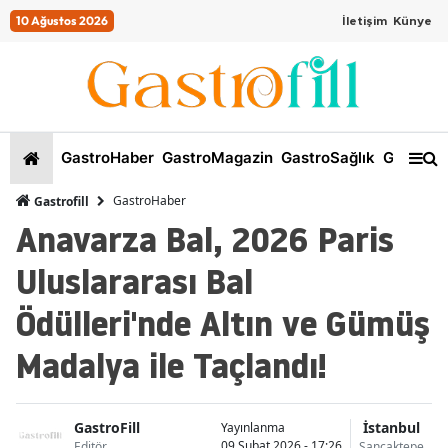
10 Ağustos 2026
İletişim
Künye
GastroHaber
GastroMagazin
GastroSağlık
GastroKi
GastroHaber
Gastrofill
Anavarza Bal, 2026 Paris
Uluslararası Bal
Ödülleri'nde Altın ve Gümüş
Madalya ile Taçlandı!
GastroFill
İstanbul
Yayınlanma
09 Şubat 2026 - 17:26
Editör
Sancaktepe