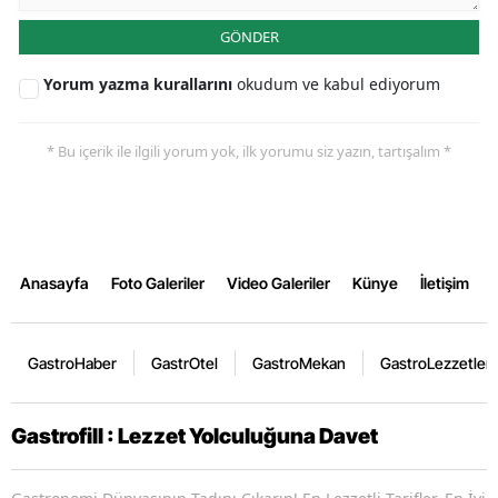
GÖNDER
Yorum yazma kurallarını
okudum ve kabul ediyorum
* Bu içerik ile ilgili yorum yok, ilk yorumu siz yazın, tartışalım *
Anasayfa
Foto Galeriler
Video Galeriler
Künye
İletişim
GastroHaber
GastrOtel
GastroMekan
GastroLezzetler
Gastrofill : Lezzet Yolculuğuna Davet