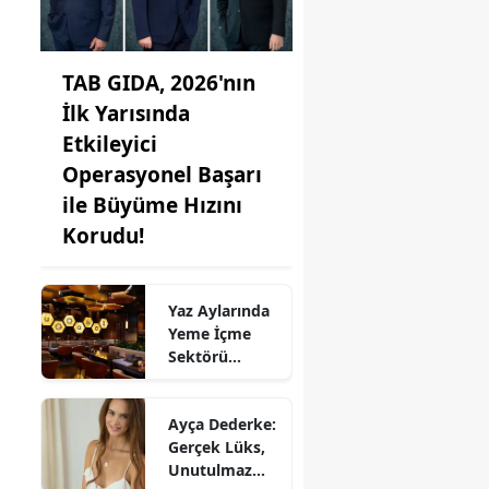
TAB GIDA, 2026'nın
İlk Yarısında
Etkileyici
Operasyonel Başarı
ile Büyüme Hızını
Korudu!
Yaz Aylarında
Yeme İçme
Sektörü
Sosyalleşme
Dinamiklerini
Ayça Dederke:
Yeniden
Gerçek Lüks,
Şekillendiriyor
Unutulmaz