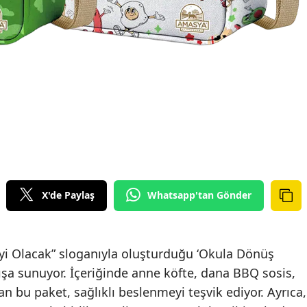
X'de Paylaş
Whatsapp'tan Gönder
İyi Olacak” sloganıyla oluşturduğu ‘Okula Dönüş
tışa sunuyor. İçeriğinde anne köfte, dana BBQ sosis,
n bu paket, sağlıklı beslenmeyi teşvik ediyor. Ayrıca,