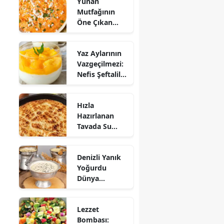
Yunan
Mutfağının
Öne Çıkan
Mezesi:
Tirokafteri
Yaz Aylarının
Nasıl Yapılır?
Vazgeçilmezi:
Nefis Şeftalili
Muhallebi
Tarifi!
Hızla
Hazırlanan
Tavada Su
Böreği Tarifi:
10 Dakikada
Denizli Yanık
Sofralarınıza
Yoğurdu
Lezzet Katın!
Dünya
Sofrasına Çıktı
Lezzet
Bombası: