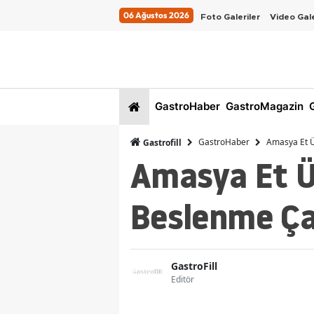
06 Ağustos 2026
Foto Galeriler
Video Gale
GastroHaber
GastroMagazin
G
GastroHaber
Amasya Et Ü
Gastrofill
Amasya Et Ü
Beslenme Ça
GastroFill
Editör