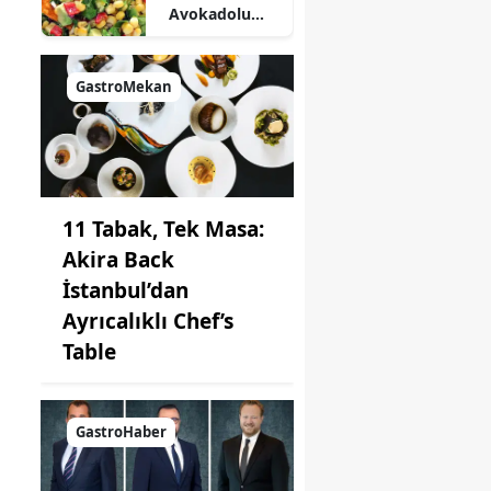
Avokadolu
Mısır Salatası
Nasıl Yapılır?
GastroMekan
11 Tabak, Tek Masa:
Akira Back
İstanbul’dan
Ayrıcalıklı Chef’s
Table
GastroHaber