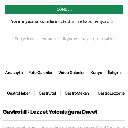
GÖNDER
Yorum yazma kurallarını
okudum ve kabul ediyorum
* Bu içerik ile ilgili yorum yok, ilk yorumu siz yazın, tartışalım *
Anasayfa
Foto Galeriler
Video Galeriler
Künye
İletişim
GastroHaber
GastrOtel
GastroMekan
GastroLezzetler
Gastrofill : Lezzet Yolculuğuna Davet
Gastronomi Dünyasının Tadını Çıkarın! En Lezzetli Tarifler, En İyi