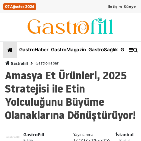
07 Ağustos 2026
İletişim
Künye
GastroHaber
GastroMagazin
GastroSağlık
GastroKi
GastroHaber
Gastrofill
Amasya Et Ürünleri, 2025
Stratejisi ile Etin
Yolculuğunu Büyüme
Olanaklarına Dönüştürüyor!
GastroFill
İstanbul
Yayınlanma
12 Ocak 2026 - 20:55
Editör
Kartal